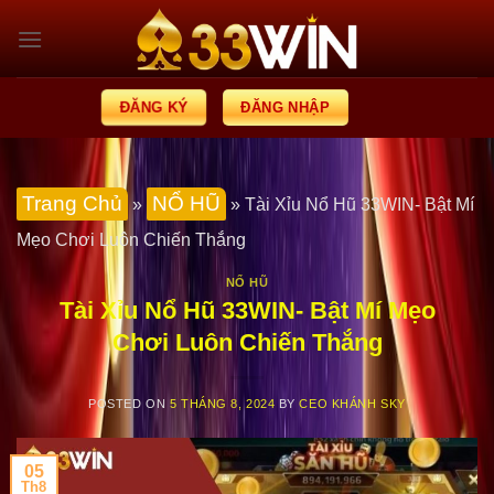
Skip
to
content
ĐĂNG KÝ
ĐĂNG NHẬP
Trang Chủ
NỔ HŨ
»
»
Tài Xỉu Nổ Hũ 33WIN- Bật Mí
Mẹo Chơi Luôn Chiến Thắng
NỔ HŨ
Tài Xỉu Nổ Hũ 33WIN- Bật Mí Mẹo
Chơi Luôn Chiến Thắng
POSTED ON
5 THÁNG 8, 2024
BY
CEO KHÁNH SKY
05
Th8