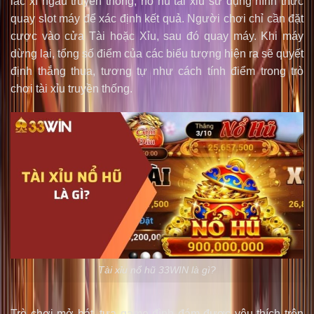
lắc xí ngầu truyền thống, nổ hũ tài xỉu sử dụng hình thức
quay slot máy để xác định kết quả. Người chơi chỉ cần đặt
cược vào cửa Tài hoặc Xỉu, sau đó quay máy. Khi máy
dừng lại, tổng số điểm của các biểu tượng hiện ra sẽ quyết
định thắng thua, tương tự như cách tính điểm trong trò
chơi tài xỉu truyền thống.
Tài xỉu nổ hũ 33WIN là gì?
Trò chơi mở bát, tựa game đình đám được yêu thích trên