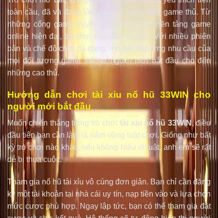
toàn cầu, đã và đang làm say mê hàng triệu game thủ. Từ
những cổng game truyền thống đến các nền tảng game
online hiện đại, trò chơi này đều có mặt. Với nhiều phiên
bản và chế độ chơi đa dạng, mở bát đáp ứng nhu cầu của
mọi đối tượng game thủ, từ người mới bắt đầu cho đến
những cao thủ.
Hướng dẫn chơi tài xỉu nổ hũ 33WIN cho
người mới bắt đầu
Muốn chiến thắng trong trò chơi
tài xỉu nổ hũ 33WIN
, điều
đầu tiên bạn cần làm là nắm vững luật chơi. Giống như bất
kỳ trò chơi nào khác, nếu không hiểu rõ luật, anh em sẽ rất
dễ bị thua cuộc.
Tham gia nổ hũ tài xỉu vô cùng đơn giản. Bạn chỉ cần đăng
ký một tài khoản tại nhà cái uy tín, nạp tiền vào và lựa chọn
mức cược phù hợp. Ngay lập tức, bạn có thể tham gia đặt