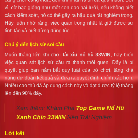
vì, cờ bạc giống như một con dao hai lưỡi, nếu không biết
cách kiểm soát, nó có thể gây ra hậu quả rất nghiêm trọng.
Hãy luôn nhớ rằng, việc quan trọng nhất là giữ được sự
tỉnh táo và biết dừng đúng lúc.
Chú ý đến lịch sử soi cầu
Muốn thắng lớn khi chơi
tài xỉu nổ hũ 33WIN
, hãy biến
việc quan sát lịch sử cầu ra thành thói quen. Đây là bí
quyết giúp bạn nắm bắt quy luật của trò chơi, tăng khả
năng dự đoán kết quả và đưa ra quyết định chính xác hơn.
Nhiều cao thủ đã áp dụng cách này và đạt được tỷ lệ thắng
lên đến 90% đấy.
Xem thêm: Khám Phá
Top Game Nổ Hũ
Xanh Chín 33WIN
Nên Trải Nghiệm
Lời kết