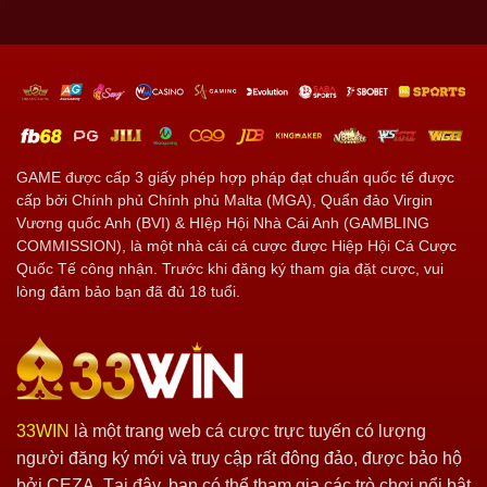
Soi
kèo,
nhận
định
cùng
33win
GAME được cấp 3 giấy phép hợp pháp đạt chuẩn quốc tế được
cấp bởi Chính phủ Chính phủ Malta (MGA), Quẩn đảo Virgin
Vương quốc Anh (BVI) & HIệp Hội Nhà Cái Anh (GAMBLING
COMMISSION), là một nhà cái cá cược được Hiệp Hội Cá Cược
Quốc Tế công nhận. Trước khi đăng ký tham gia đặt cược, vui
lòng đảm bảo bạn đã đủ 18 tuổi.
33WIN
là một trang web cá cược trực tuyến có lượng
người đăng ký mới và truy cập rất đông đảo, được bảo hộ
bởi CEZA. Tại đây, bạn có thể tham gia các trò chơi nổi bật